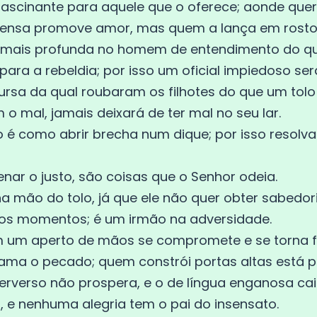
fascinante para aquele que o oferece; aonde quer
fensa promove amor, mas quem a lança em rosto
a mais profunda no homem de entendimento do que
ra a rebeldia; por isso um oficial impiedoso será
ursa da qual roubaram os filhotes do que um tolo
 o mal, jamais deixará de ter mal no seu lar.
é como abrir brecha num dique; por isso resolva
enar o justo, são coisas que o Senhor odeia.
 na mão do tolo, já que ele não quer obter sabedor
os momentos; é um irmão na adversidade.
m um aperto de mãos se compromete e se torna f
ma o pecado; quem constrói portas altas está p
verso não prospera, e o de língua enganosa cai
eza, e nenhuma alegria tem o pai do insensato.