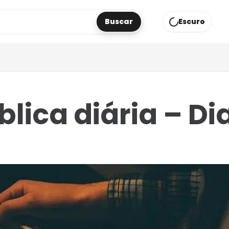
Buscar
Escuro
áginas
blica diária – Di