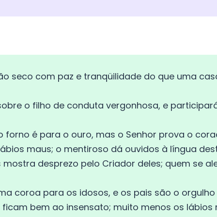
ão seco com paz e tranqüilidade do que uma cas
sobre o filho de conduta vergonhosa, e particip
e o forno é para o ouro, mas o Senhor prova o cora
ábios maus; o mentiroso dá ouvidos à língua dest
mostra desprezo pelo Criador deles; quem se a
uma coroa para os idosos, e os pais são o orgulho 
o ficam bem ao insensato; muito menos os lábios