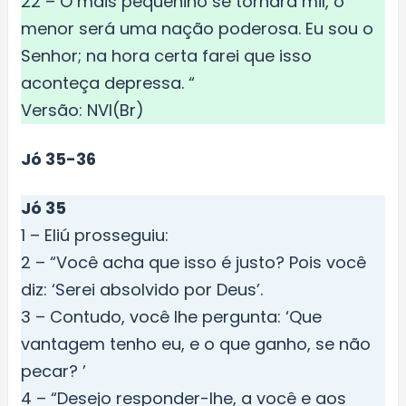
22 – O mais pequenino se tornará mil, o
menor será uma nação poderosa. Eu sou o
Senhor; na hora certa farei que isso
aconteça depressa. “
Versão: NVI(Br)
Jó 35-36
Jó 35
1 – Eliú prosseguiu:
2 – “Você acha que isso é justo? Pois você
diz: ‘Serei absolvido por Deus’.
3 – Contudo, você lhe pergunta: ‘Que
vantagem tenho eu, e o que ganho, se não
pecar? ’
4 – “Desejo responder-lhe, a você e aos