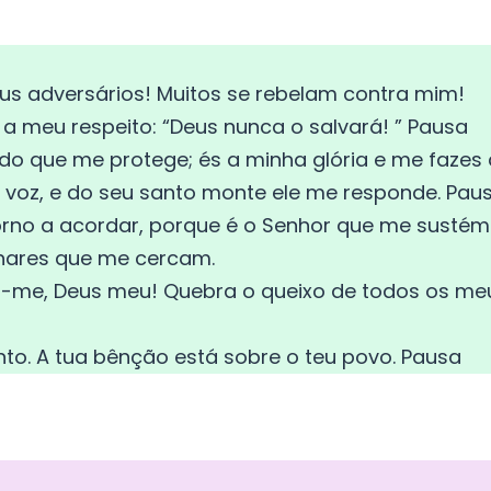
eus adversários! Muitos se rebelam contra mim!
a meu respeito: “Deus nunca o salvará! ” Pausa
udo que me protege; és a minha glória e me fazes
 voz, e do seu santo monte ele me responde. Pau
torno a acordar, porque é o Senhor que me sustém
hares que me cercam.
va-me, Deus meu! Quebra o queixo de todos os meu
nto. A tua bênção está sobre o teu povo. Pausa