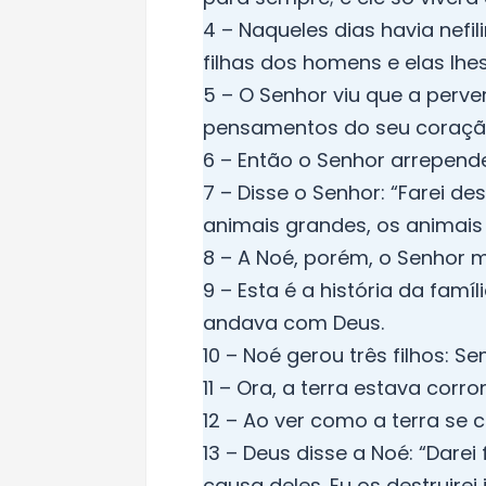
4 – Naqueles dias havia nefi
filhas dos homens e elas lhe
5 – O Senhor viu que a perv
pensamentos do seu coração
6 – Então o Senhor arrepende
7 – Disse o Senhor: “Farei 
animais grandes, os animais
8 – A Noé, porém, o Senhor 
9 – Esta é a história da fam
andava com Deus.
10 – Noé gerou três filhos: S
11 – Ora, a terra estava corr
12 – Ao ver como a terra se
13 – Deus disse a Noé: “Dare
causa deles. Eu os destruirei