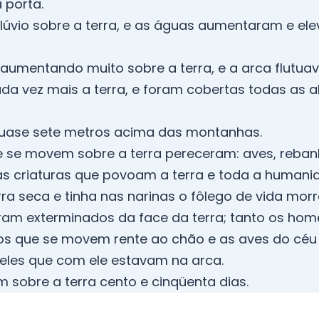
 porta.
Dilúvio sobre a terra, e as águas aumentaram e e
aumentando muito sobre a terra, e a arca flutuav
a vez mais a terra, e foram cobertas todas as 
quase sete metros acima das montanhas.
ue se movem sobre a terra pereceram: aves, reba
s criaturas que povoam a terra e toda a humani
ra seca e tinha nas narinas o fôlego de vida morr
oram exterminados da face da terra; tanto os ho
os que se movem rente ao chão e as aves do céu
ueles que com ele estavam na arca.
 sobre a terra cento e cinqüenta dias.