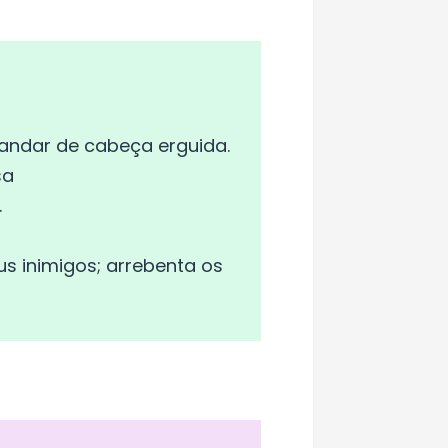
 andar de cabeça erguida.
sa
.
s inimigos; arrebenta os