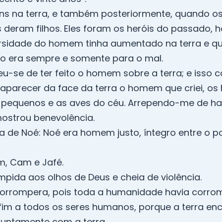
lins na terra, e também posteriormente, quando o
s deram filhos. Eles foram os heróis do passado,
ersidade do homem tinha aumentado na terra e qu
 era sempre e somente para o mal.
u-se de ter feito o homem sobre a terra; e isso c
desaparecer da face da terra o homem que criei, 
 pequenos e as aves do céu. Arrependo-me de havê
mostrou benevolência.
ília de Noé: Noé era homem justo, íntegro entre o 
em, Cam e Jafé.
ompida aos olhos de Deus e cheia de violência.
 corrompera, pois toda a humanidade havia corro
i fim a todos os seres humanos, porque a terra en
 juntamente com a terra.