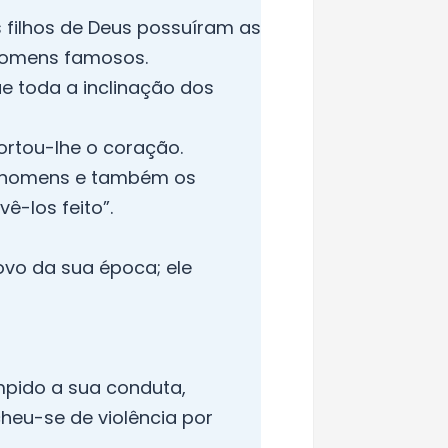
s filhos de Deus possuíram as
 homens famosos.
e toda a inclinação dos
ortou-lhe o coração.
os homens e também os
-los feito”.
povo da sua época; ele
mpido a sua conduta,
cheu-se de violência por