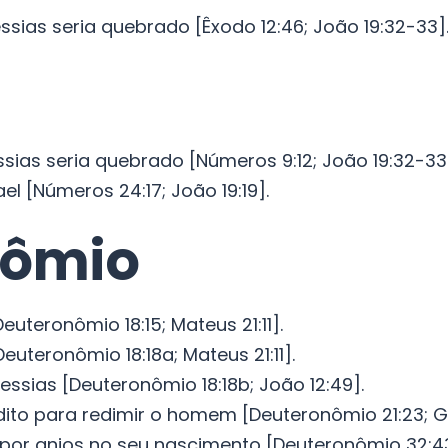
sias seria quebrado [Êxodo 12:46; João 19:32-33]
sias seria quebrado [Números 9:12; João 19:32-33
ael [Números 24:17; João 19:19].
nômio
euteronômio 18:15; Mateus 21:11].
euteronômio 18:18a; Mateus 21:11].
essias [Deuteronômio 18:18b; João 12:49].
ldito para redimir o homem [Deuteronômio 21:23; Gá
 por anjos no seu nascimento [Deuteronômio 32:43;