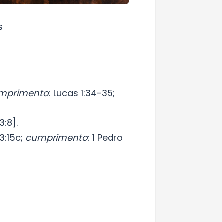
s
mprimento
: Lucas 1:34-35;
3:8].
3:15c;
cumprimento
: 1 Pedro