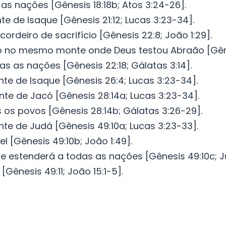
 as nações [Gênesis 18:18b; Atos 3:24-26].
e de Isaque [Gênesis 21:12; Lucas 3:23-34].
ordeiro de sacrifício [Gênesis 22:8; João 1:29].
ado no mesmo monte onde Deus testou Abraão [Gêne
as as nações [Gênesis 22:18; Gálatas 3:14].
nte de Isaque [Gênesis 26:4; Lucas 3:23-34].
nte de Jacó [Gênesis 28:14a; Lucas 3:23-34].
s os povos [Gênesis 28:14b; Gálatas 3:26-29].
nte de Judá [Gênesis 49:10a; Lucas 3:23-33].
ael [Gênesis 49:10b; João 1:49].
se estenderá a todas as nações [Gênesis 49:10c; Ju
 [Gênesis 49:11; João 15:1-5].