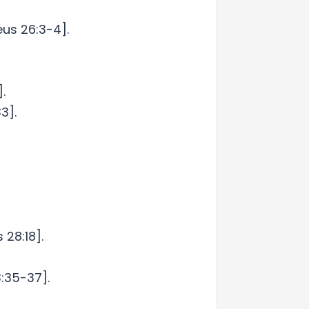
eus 26:3-4].
.
3].
28:18].
:35-37].