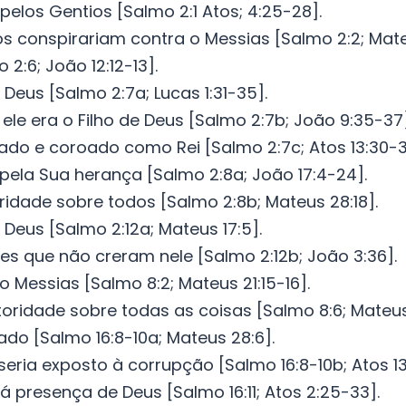
 pelos Gentios [Salmo 2:1 Atos; 4:25-28].
iosos conspirariam contra o Messias [Salmo 2:2; Mat
 2:6; João 12:12-13].
 Deus [Salmo 2:7a; Lucas 1:31-35].
ele era o Filho de Deus [Salmo 2:7b; João 9:35-37]
tado e coroado como Rei [Salmo 2:7c; Atos 13:30-3
 pela Sua herança [Salmo 2:8a; João 17:4-24].
ridade sobre todos [Salmo 2:8b; Mateus 28:18].
e Deus [Salmo 2:12a; Mateus 17:5].
les que não creram nele [Salmo 2:12b; João 3:36].
o Messias [Salmo 8:2; Mateus 21:15-16].
toridade sobre todas as coisas [Salmo 8:6; Mateus 
ado [Salmo 16:8-10a; Mateus 28:6].
eria exposto à corrupção [Salmo 16:8-10b; Atos 13
á presença de Deus [Salmo 16:11; Atos 2:25-33].