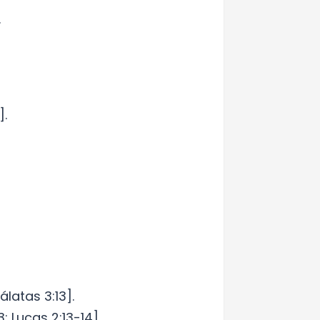
.
].
latas 3:13].
 Lucas 2:13-14].