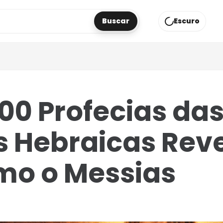
Buscar
Escuro
áginas
00 Profecias da
as Hebraicas Re
mo o Messias