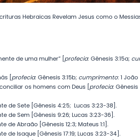
scrituras Hebraicas Revelam Jesus como o Messia
emente de uma mulher” [
profecia
: Gênesis 3:15a;
cu
nás [
profecia
: Gênesis 3:15b;
cumprimento
: 1 João 
econciliar os homens com Deus [
profecia
: Gênesis 
te de Sete [Gênesis 4:25; Lucas 3:23-38].
te de Sem [Gênesis 9:26; Lucas 3:23-36].
e de Abraão [Gênesis 12:3; Mateus 1:1].
e de Isaque [Gênesis 17:19; Lucas 3:23-34].